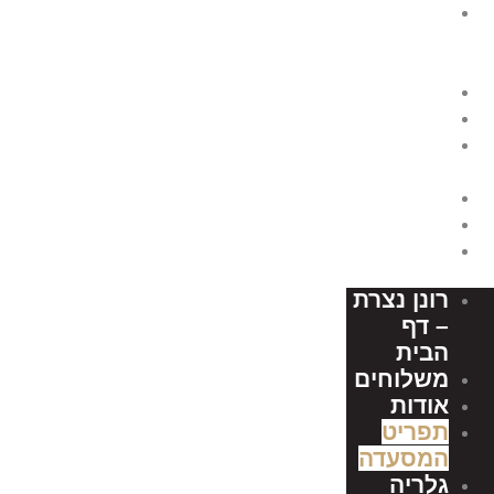
רונן נצרת
ילוג
תוכן
– דף
הבית
משלוחים
אודות
תפריט
המסעדה
גלריה
דרושים
צור קשר
רונן נצרת
– דף
הבית
משלוחים
אודות
תפריט
המסעדה
גלריה