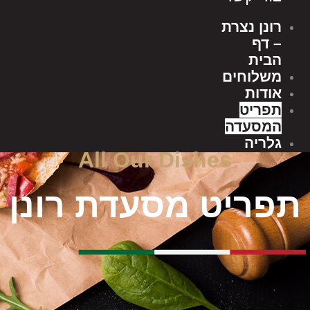
רונן נצרת
– דף
הבית
משלוחים
אודות
תפריט
המסעדה
גלריה
All Our Dishes
דרושים
צור קשר
תפריט מסעדת רונן